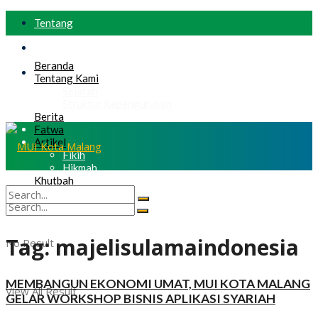
Tentang
Privacy Policy
Beranda
Contact
Tentang Kami
Sejarah
Struktur Kepengurusan
Berita
Fatwa
Artikel
Fikih
Hikmah
Khutbah
No Result
View All Result
Tag:
majelisulamaindonesia
No Result
MEMBANGUN EKONOMI UMAT, MUI KOTA MALANG
View All Result
GELAR WORKSHOP BISNIS APLIKASI SYARIAH