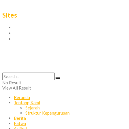
Sites
Tentang
Privacy Policy
Contact
© 2021 MUI Kota Malang, | Komisi Informasi dan Komunikasi
No Result
View All Result
Beranda
Tentang Kami
Sejarah
Struktur Kepengurusan
Berita
Fatwa
Artikel