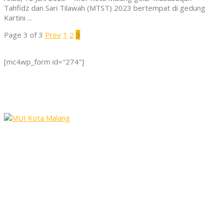
Tahfidz dan Sari Tilawah (MTST) 2023 bertempat di gedung
Kartini ...
Page 3 of 3
Prev
1
2
3
[mc4wp_form id="274"]
Lembaga yang mewadahi para ulama, zu'ama, dan cendikiawan
Islam di Indonesia untuk membimbing, membina dan
mengayomi kaum muslimin di seluruh Indonesia.