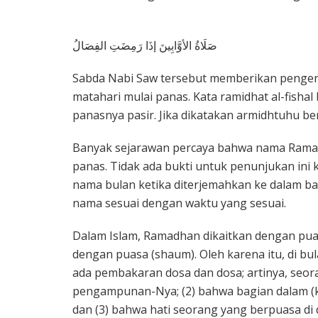
صَلَاةُ الأوَّابِينَ إذَا رَمِضَتِ الفِصَالُ
Sabda Nabi Saw tersebut memberikan pengert
matahari mulai panas. Kata ramidhat al-fisha
panasnya pasir. Jika dikatakan armidhtuhu be
Banyak sejarawan percaya bahwa nama Ramadh
panas. Tidak ada bukti untuk penunjukan ini
nama bulan ketika diterjemahkan ke dalam bah
nama sesuai dengan waktu yang sesuai.
Dalam Islam, Ramadhan dikaitkan dengan pu
dengan puasa (shaum). Oleh karena itu, di bu
ada pembakaran dosa dan dosa; artinya, se
pengampunan-Nya; (2) bahwa bagian dalam (
dan (3) bahwa hati seorang yang berpuasa d