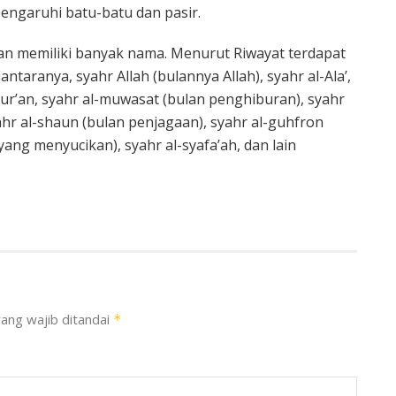
ngaruhi batu-batu dan pasir.
han memiliki banyak nama. Menurut Riwayat terdapat
aranya, syahr Allah (bulannya Allah), syahr al-Ala’,
Qur’an, syahr al-muwasat (bulan penghiburan), syahr
ahr al-shaun (bulan penjagaan), syahr al-guhfron
ang menyucikan), syahr al-syafa’ah, dan lain
ang wajib ditandai
*