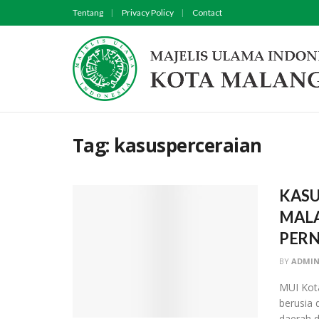
Tentang
Privacy Policy
Contact
Tag:
kasusperceraian
KASU
MALA
PERN
BY
ADMIN
MUI Kota
berusia 
daerah d