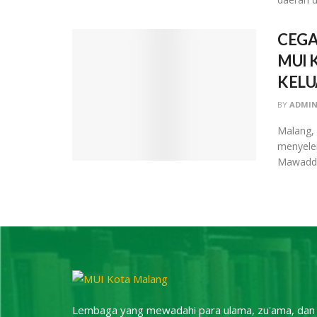
CEGA
MUI 
KEL
BY
ADMIN
Malang, 
menyelen
Mawadda
Lembaga yang mewadahi para ulama, zu'ama, dan