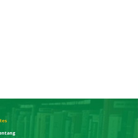
ites
entang