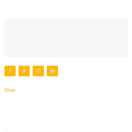
cendikiawan Islam di Indonesia untuk membimbing, membina
dan mengayomi kaum muslimin di seluruh Indonesia.
Sites
Tentang
Privacy Policy
Contact