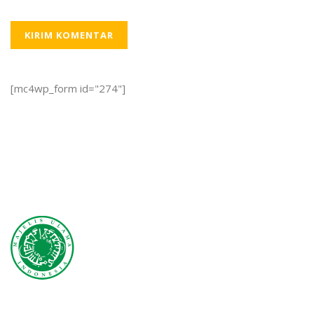
[mc4wp_form id="274"]
Lembaga yang mewadahi para ulama, zu'ama, dan