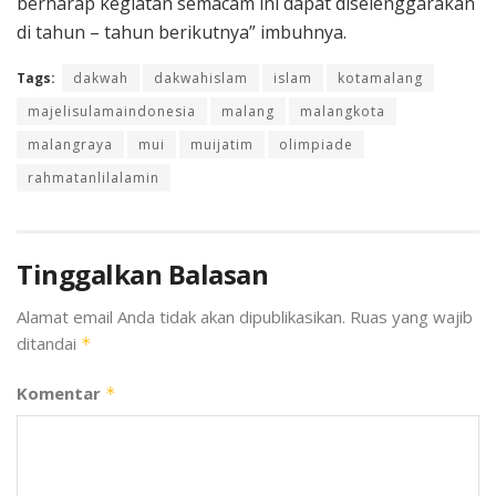
berharap kegiatan semacam ini dapat diselenggarakan
di tahun – tahun berikutnya” imbuhnya.
Tags:
dakwah
dakwahislam
islam
kotamalang
majelisulamaindonesia
malang
malangkota
malangraya
mui
muijatim
olimpiade
rahmatanlilalamin
Tinggalkan Balasan
Alamat email Anda tidak akan dipublikasikan.
Ruas yang wajib
ditandai
*
Komentar
*