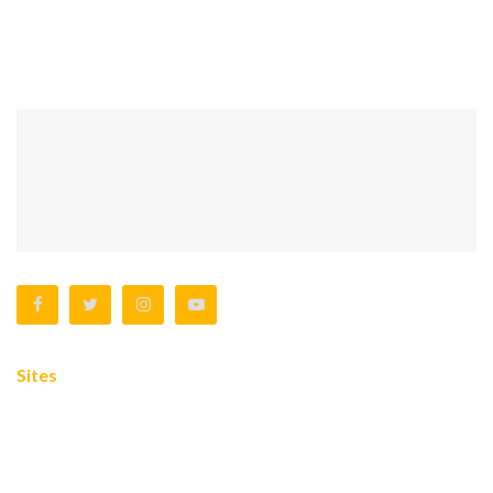
Lembaga yang mewadahi para ulama, zu'ama, dan
cendikiawan Islam di Indonesia untuk membimbing, membina
dan mengayomi kaum muslimin di seluruh Indonesia.
Sites
Tentang
Privacy Policy
Contact