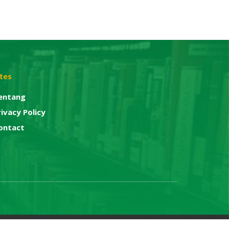
ites
entang
rivacy Policy
ontact