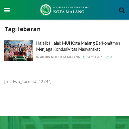
Tag:
lebaran
Halal bi Halal: MUI Kota Malang Berkomitmen
Menjaga Kondusivitas Masyarakat
BY
ADMIN MUI KOTA MALANG
24 MEI 2023
0
[mc4wp_form id="274"]