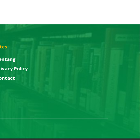
ites
entang
rivacy Policy
ontact