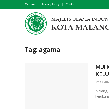
Tentang
Privacy Policy
Contact
Tag:
agama
MUI 
KELU
BY
ADMIN
Malang, 
kerukunan